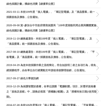
綠色採購計畫」獲綠色消費【績優單位獎】
2021-03-11
本校109年度「個人電腦」、「筆記型電腦」及「液晶螢幕」統一
採購規格及價格，公告週知。
2020-09-08
賀~參加台中市政府環境保護局「108年度推動民間企業與團體實施
綠色採購計畫」獲綠色消費【績優單位獎】
2019-11-19
總務處通告 - 本校108年度「個人電腦」、「筆記型電腦」、及
「液晶螢幕」統一採購規格及價格，公告週知。
2017-08-10
總務處通告 - 本校106年度「個人電腦」、「筆記型電腦」、「平
板電腦」及「液晶螢幕」統一採購規格及價格，公告週知。
2019-04-29
為使本校採購作業之流程簡化，符合如說明二者之各項行為，得免
經採購程序，由各單位自行經費動支申請核准後辦理核銷，公告週知。
2017-09-27
綠色大學資訊網
2015-12-29
為保護智慧財產權，各單位請購「電腦軟體」項目，於需求規格書
之「規格及規範」中，請務必填寫「授權數(/範圍)」及「授權有效日期(/使用期
限)。
2016-07-28
本校105年度第2次「個人電腦」、「筆記型電腦」、「平板電腦」