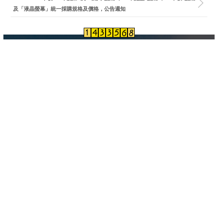
及「液晶螢幕」統一採購規格及價格，公告週知
地址：413310台中市霧峰區吉峰東路168號
168 Jifeng E. Rd., Wufeng Township Taichung County, 413310,
Taiwan (R.O.C.)
電話：886-4-23323000
總務長室分機:6002 // 營繕組分機：6052-6058 // 保管組分
機：6072-6076
事務組分機：6012-6013 // 出納組分機：6062-6063 // 採購組
分機：6102-6103
傳真：886-4-23742307