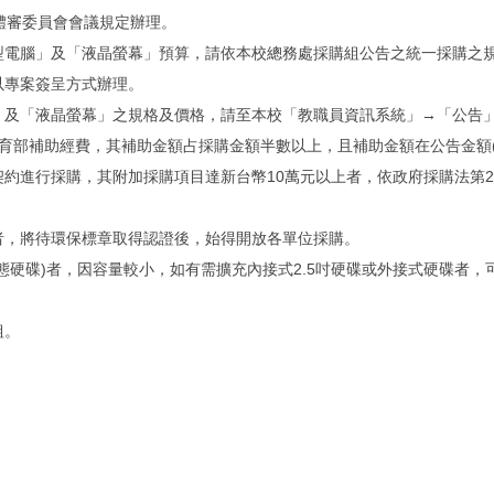
體審委員會會議規定辦理。
型電腦」及「液晶螢幕」預算，請依本校總務處採購組公告之統一採購之
以專案簽呈方式辦理。
」及「液晶螢幕」之規格及價格，請至本校「教職員資訊系統」→「公告
育部補助經費，其補助金額占採購金額半數以上，且補助金額在公告金額(
約進行採購，其附加採購項目達新台幣10萬元以上者，依政府採購法第2
者，將待環保標章取得認證後，始得開放各單位採購。
固態硬碟)者，因容量較小，如有需擴充內接式2.5吋硬碟或外接式硬碟者，
組。