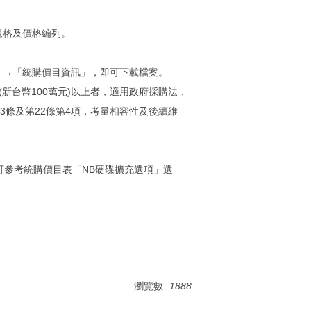
規格及價格編列。
」→「統購價目資訊」，即可下載檔案。
新台幣100萬元)以上者，適用政府採購法，
3條及第22條第4項，考量相容性及後續維
可參考統購價目表「NB硬碟擴充選項」選
瀏覽數:
1888