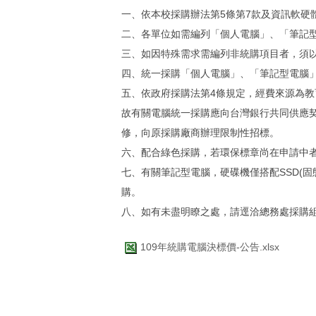
一、依本校採購辦法第5條第7款及資訊軟硬
二、各單位如需編列「個人電腦」、「筆記
三、如因特殊需求需編列非統購項目者，須
四、統一採購「個人電腦」、「筆記型電腦
五、依政府採購法第4條規定，經費來源為教
故有關電腦統一採購應向台灣銀行共同供應契
修，向原採購廠商辦理限制性招標。
六、配合綠色採購，若環保標章尚在申請中
七、有關筆記型電腦，硬碟機僅搭配SSD(
購。
八、如有未盡明瞭之處，請逕洽總務處採購
109年統購電腦決標價-公告.xlsx