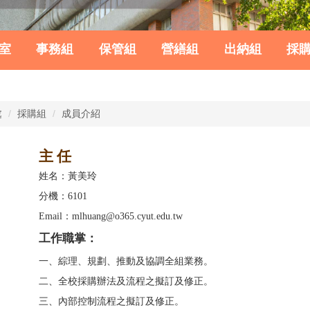
室
事務組
保管組
營繕組
出納組
採
處
採購組
成員介紹
主 任
姓名：
黃美玲
分機：6101
Email：mlhuang@o365.cyut.edu.tw
工作職掌：
一、綜理、規劃、推動及協調全組業務。
二、全校採購辦法及流程之擬訂及修正。
三、內部控制流程之擬訂及修正。