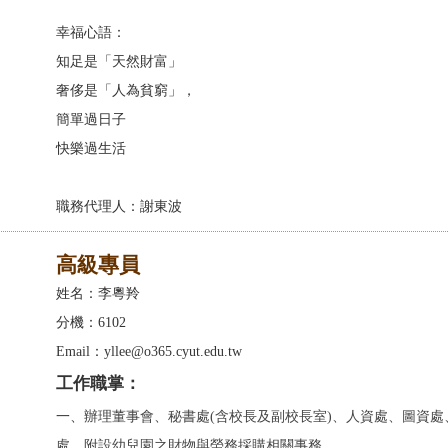
幸福心語：
知足是「天然財富」
奢侈是「人為貧窮」，
簡單過日子
快樂過生活
職務代理人：謝東波
高級專員
姓名：李粵羚
分機：6102
Email：yllee@o365.cyut.edu.tw
工作職掌：
一、
辦理
董事會、秘書處(含校長及副校長室)、人資處、圖資處
處、附設幼兒園
之財物與勞務採購相關事務
。