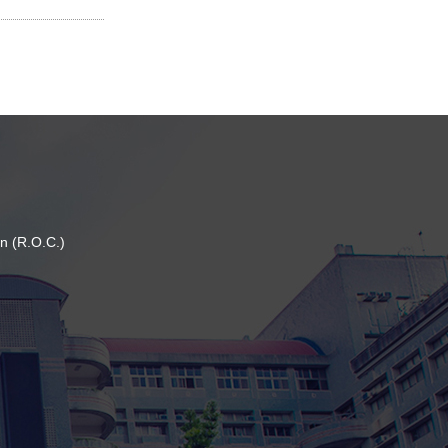
n (R.O.C.)