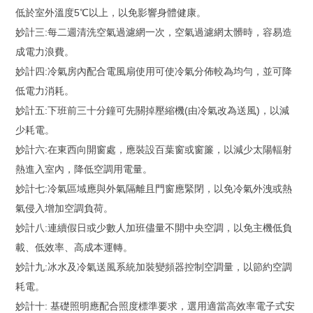
低於室外溫度5℃以上，以免影響身體健康。
妙計三:每二週清洗空氣過濾網一次，空氣過濾網太髒時，容易造
成電力浪費。
妙計四:冷氣房內配合電風扇使用可使冷氣分佈較為均勻，並可降
低電力消耗。
妙計五:下班前三十分鐘可先關掉壓縮機(由冷氣改為送風)，以減
少耗電。
妙計六:在東西向開窗處，應裝設百葉窗或窗簾，以減少太陽輻射
熱進入室內，降低空調用電量。
妙計七:冷氣區域應與外氣隔離且門窗應緊閉，以免冷氣外洩或熱
氣侵入增加空調負荷。
妙計八:連續假日或少數人加班儘量不開中央空調，以免主機低負
載、低效率、高成本運轉。
妙計九:冰水及冷氣送風系統加裝變頻器控制空調量，以節約空調
耗電。
妙計十: 基礎照明應配合照度標準要求，選用適當高效率電子式安