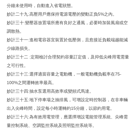
分鐘未使用時，自動進入省電狀態。
妙計二十九:高壓用戶應保持電源電壓的變動正負5%之內。
妙計三十:變壓器放置場所應有良好之通風，必要時加裝風扇或空
調散熱。
妙計三十一:進相電容器宜裝置於低壓側，且愈接近負載端越能減
少線路損失。
妙計三十二 :定期檢討合理契約容量訂定值，及抑低尖峰用電需量
之可行性。
妙計三十三:選擇適當容量之電動機，一般電動機負載率在75-
100%之間運轉效率最高。
妙計三十四:抽水泵選用高效率或變頻式馬達。
妙計三十五:地下停車場之抽排風，可增設定時控制器，在非車輛
出入尖峰時間，設定每小時運轉約15分鐘，以節約用電。
妙計三十六:為有效用電管理，應選擇增設電能管理系統、尖峰需
量控制系統、空調監控系統及照明監控系統等。