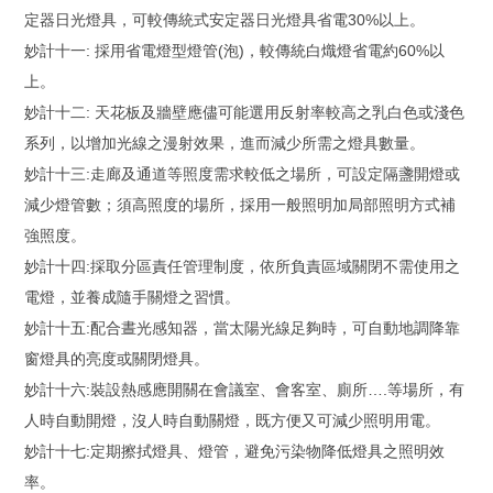
定器日光燈具，可較傳統式安定器日光燈具省電30%以上。
妙計十一: 採用省電燈型燈管(泡)，較傳統白熾燈省電約60%以
上。
妙計十二: 天花板及牆壁應儘可能選用反射率較高之乳白色或淺色
系列，以增加光線之漫射效果，進而減少所需之燈具數量。
妙計十三:走廊及通道等照度需求較低之場所，可設定隔盞開燈或
減少燈管數；須高照度的場所，採用一般照明加局部照明方式補
強照度。
妙計十四:採取分區責任管理制度，依所負責區域關閉不需使用之
電燈，並養成隨手關燈之習慣。
妙計十五:配合晝光感知器，當太陽光線足夠時，可自動地調降靠
窗燈具的亮度或關閉燈具。
妙計十六:裝設熱感應開關在會議室、會客室、廁所….等場所，有
人時自動開燈，沒人時自動關燈，既方便又可減少照明用電。
妙計十七:定期擦拭燈具、燈管，避免污染物降低燈具之照明效
率。