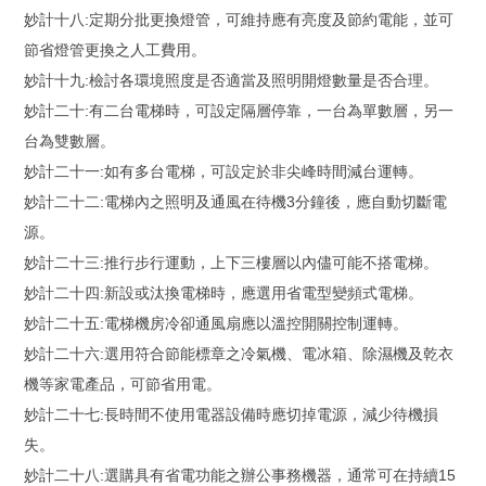
妙計十八:定期分批更換燈管，可維持應有亮度及節約電能，並可
節省燈管更換之人工費用。
妙計十九:檢討各環境照度是否適當及照明開燈數量是否合理。
妙計二十:有二台電梯時，可設定隔層停靠，一台為單數層，另一
台為雙數層。
妙計二十一:如有多台電梯，可設定於非尖峰時間減台運轉。
妙計二十二:電梯內之照明及通風在待機3分鐘後，應自動切斷電
源。
妙計二十三:推行步行運動，上下三樓層以內儘可能不搭電梯。
妙計二十四:新設或汰換電梯時，應選用省電型變頻式電梯。
妙計二十五:電梯機房冷卻通風扇應以溫控開關控制運轉。
妙計二十六:選用符合節能標章之冷氣機、電冰箱、除濕機及乾衣
機等家電產品，可節省用電。
妙計二十七:長時間不使用電器設備時應切掉電源，減少待機損
失。
妙計二十八:選購具有省電功能之辦公事務機器，通常可在持續15