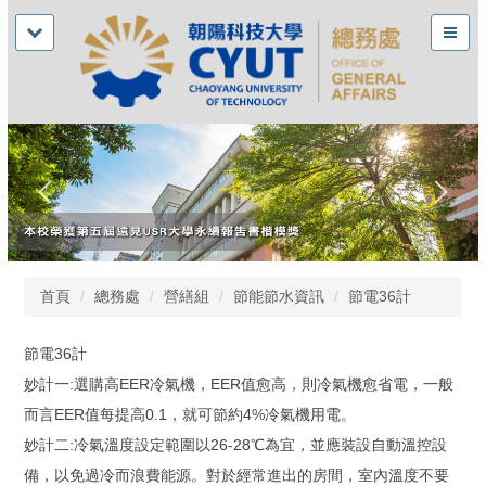
首頁
總務處
營繕組
節能節水資訊
節電36計
節電36計
妙計一:選購高EER冷氣機，EER值愈高，則冷氣機愈省電，一般
而言EER值每提高0.1，就可節約4%冷氣機用電。
妙計二:冷氣溫度設定範圍以26-28℃為宜，並應裝設自動溫控設
備，以免過冷而浪費能源。對於經常進出的房間，室內溫度不要