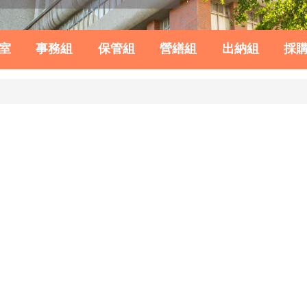
室
事務組
保管組
營繕組
出納組
採