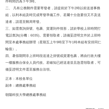
件時間仍為下午3時。
二、 凡有公務郵件需要寄發者，請提前於下午2時以前送達事務
組，以利本組及時完成寄發準備工作。若屬十分急要但又不及送
達者，請逕至郵局寄發。
三、如需查詢掛號、包裹、貨運到件情形，請於學校上班時間打
電話查詢(分機：6035)。需要領取者，請備妥證明文件於上班時
間至本處事務組辦理（星期五上午9時至下午1時本組有安排同仁
輪值）。
四、暑假期間非上班時段送達之掛號或貨運包裹，將由行政大樓
一樓服務台保全人員代收。若確知已經送達並且急需領取者，可
備妥證明文件逕至服務台洽領。
正本：本校各單位
副本：總務處事務組
朝陽科技大學總務處事務組