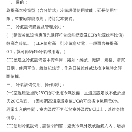
一、 目的：
為提高本校窗型（含分離式）冷氣設備使用效能，延長使用年
限，並兼顧節能原則，特訂定本規範。
二、 冷氣設備購置及管理原則：
(一)購置冷氣設備應優先選擇符合節能標章及EER(能源效率比值)
較高之冷氣。（EER值愈高，則冷氣愈省電，一般而言每提高
0.1，就可節約4%冷氣機用電。）
(二)應建立冷氣設備基本資料庫，諸如：編號、廠牌、規格、購買
日期，使用單位、維修紀錄等，作為日後維修或汰換冷氣時之評
斷依據。
三、 冷氣設備使用、操作原則：
(一)室溫應近攝氏28℃始可使用冷氣設備，且溫度設定以不低於攝
氏26℃為宜。（因每調高溫度設定值1℃約可節省冷氣用電6%。
經常出入的空間，室內溫度不宜低於室外溫度5℃以上，以維身體
健康。）
(二)使用冷氣設備，請緊閉門窗，避免冷氣外洩或熱氣入內，增加